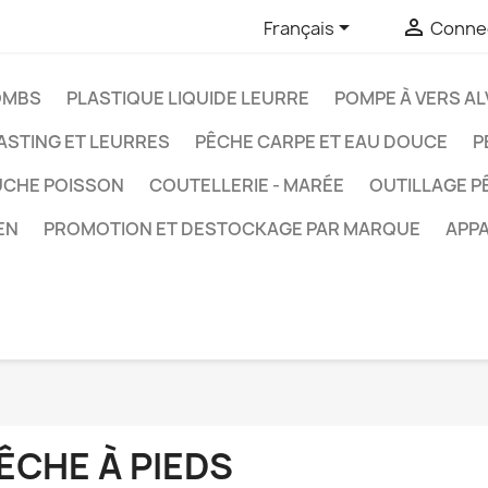


Français
Connec
OMBS
PLASTIQUE LIQUIDE LEURRE
POMPE À VERS AL
ASTING ET LEURRES
PÊCHE CARPE ET EAU DOUCE
P
UCHE POISSON
COUTELLERIE - MARÉE
OUTILLAGE P
EN
PROMOTION ET DESTOCKAGE PAR MARQUE
APPA
ÊCHE À PIEDS