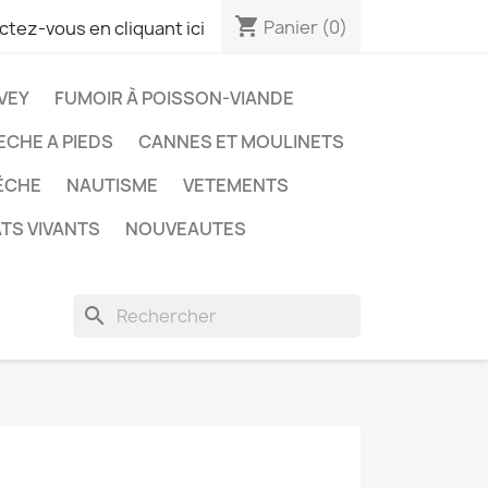
shopping_cart
Panier
(0)
tez-vous en cliquant ici
VEY
FUMOIR À POISSON-VIANDE
ECHE A PIEDS
CANNES ET MOULINETS
ÊCHE
NAUTISME
VETEMENTS
TS VIVANTS
NOUVEAUTES
search