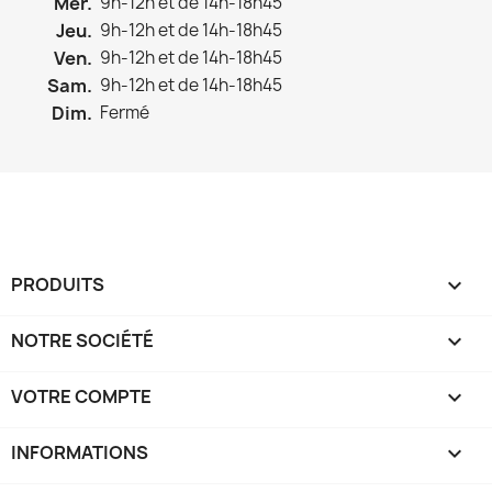
Mer.
9h-12h et de 14h-18h45
Jeu.
9h-12h et de 14h-18h45
Ven.
9h-12h et de 14h-18h45
Sam.
9h-12h et de 14h-18h45
Dim.
Fermé
PRODUITS

NOTRE SOCIÉTÉ

VOTRE COMPTE

INFORMATIONS
keyboard_arrow_down