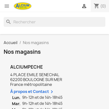
shopping_cart


(0)
search
Accueil
Nos magasins
Nos magasins
ALCIUMPECHE
4 PLACE EMILE SENECHAL
62200 BOULOGNE SUR MER
France métropolitaine
À propos et Contact

Lun.
9h-12h et de 14h-18h45
Mar.
9h-12h et de 14h-18h45