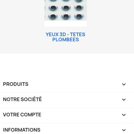
YEUX 3D - TETES
PLOMBEES
PRODUITS

NOTRE SOCIÉTÉ

VOTRE COMPTE

INFORMATIONS
keyboard_arrow_down