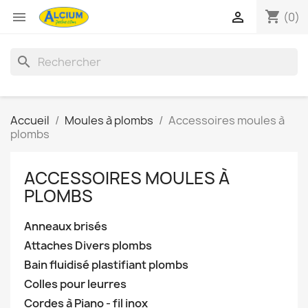
shopping_cart


(0)
search
Accueil
Moules à plombs
Accessoires moules à
plombs
ACCESSOIRES MOULES À
PLOMBS
Anneaux brisés
Attaches Divers plombs
Bain fluidisé plastifiant plombs
Colles pour leurres
Cordes à Piano - fil inox