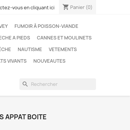
shopping_cart
Panier
(0)
tez-vous en cliquant ici
VEY
FUMOIR À POISSON-VIANDE
ECHE A PIEDS
CANNES ET MOULINETS
ÊCHE
NAUTISME
VETEMENTS
TS VIVANTS
NOUVEAUTES
search
 APPAT BOITE