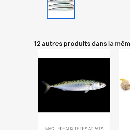
12 autres produits dans la mêm
Aperçu rapide

MAQUEREAUX TETES APPATS