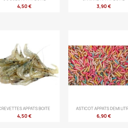
4,50 €
3,90 €
Aperçu rapide
Aperçu rapide


CREVETTES APPATS BOITE
ASTICOT APPATS DEMI LIT
4,50 €
6,90 €