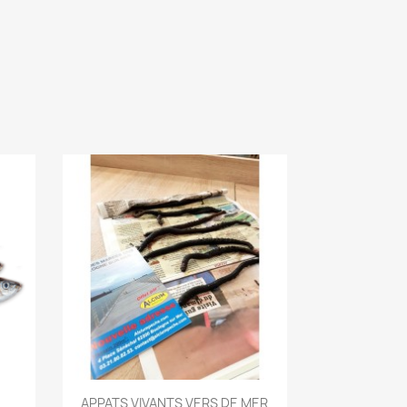
Aperçu rapide

APPATS VIVANTS VERS DE MER