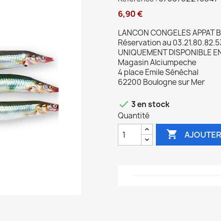
6,90 €
LANCON CONGELES APPAT BO
Réservation au 03.21.80.82.53
UNIQUEMENT DISPONIBLE E
Magasin Alciumpeche
4 place Emile Sénéchal
62200 Boulogne sur Mer

3 en stock
Quantité

AJOUTER