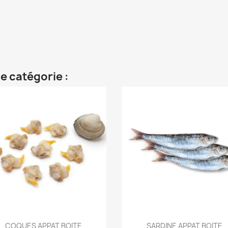
e catégorie :
Aperçu rapide
Aperçu rapide


COQUES APPAT BOITE
SARDINE APPAT BOITE