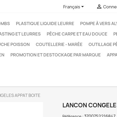


Français
Connec
OMBS
PLASTIQUE LIQUIDE LEURRE
POMPE À VERS AL
ASTING ET LEURRES
PÊCHE CARPE ET EAU DOUCE
P
UCHE POISSON
COUTELLERIE - MARÉE
OUTILLAGE P
EN
PROMOTION ET DESTOCKAGE PAR MARQUE
APPA
GELES APPAT BOITE
LANCON CONGELES
3700752216847
Référence :