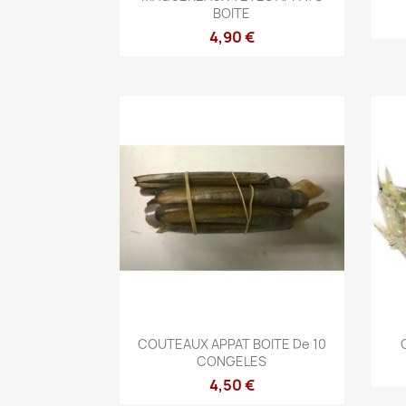
BOITE
4,90 €
Aperçu rapide

COUTEAUX APPAT BOITE De 10
CONGELES
4,50 €