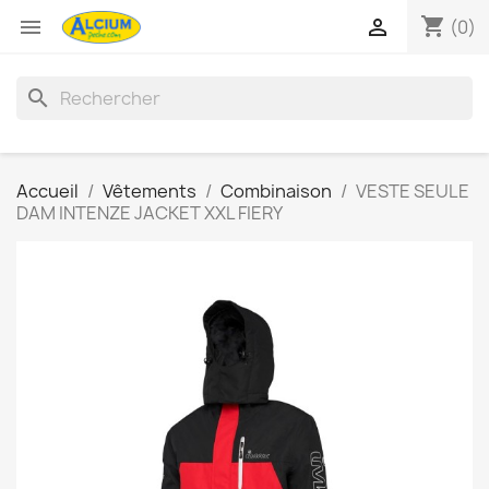
shopping_cart


(0)
search
Accueil
Vêtements
Combinaison
VESTE SEULE
DAM INTENZE JACKET XXL FIERY