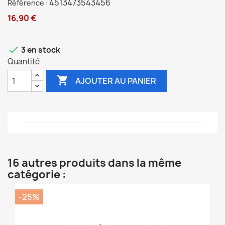
4513473543456
Référence :
16,90 €

3 en stock
Quantité

AJOUTER AU PANIER
16 autres produits dans la même
catégorie :
-25%