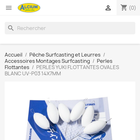
shopping_cart


(0)
search
Accueil
Pêche Surfcasting et Leurres
Accessoires Montages Surfcasting
Perles
Flottantes
PERLES YUKI FLOTTANTES OVALES
BLANC UV-P03 14X7MM