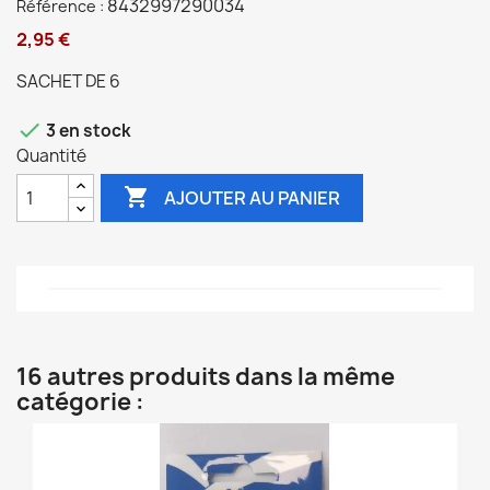
8432997290034
Référence :
2,95 €
SACHET DE 6

3 en stock
Quantité

AJOUTER AU PANIER
16 autres produits dans la même
catégorie :