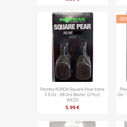
-35
Aperçu rapide

Plombs KORDA Square Pear Inline
Plo
3.5 Oz - 98 Grs Blister (2 Pcs)
Oz - 
WEED
5,99 €