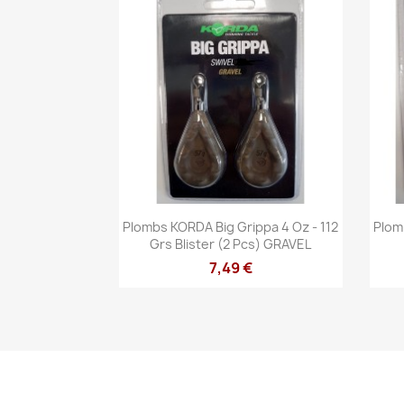
Aperçu rapide

Plombs KORDA Big Grippa 4 Oz - 112
Plom
Grs Blister (2 Pcs) GRAVEL
7,49 €