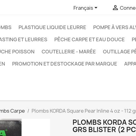


Français
Connec
OMBS
PLASTIQUE LIQUIDE LEURRE
POMPE À VERS AL
ASTING ET LEURRES
PÊCHE CARPE ET EAU DOUCE
P
UCHE POISSON
COUTELLERIE - MARÉE
OUTILLAGE P
EN
PROMOTION ET DESTOCKAGE PAR MARQUE
APPA
ombs Carpe
Plombs KORDA Square Pear Inline 4 oz - 112 g
PLOMBS KORDA SQU
GRS BLISTER (2 P