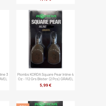
Aperçu rapide

ine 3
Plombs KORDA Square Pear Inline 4
RAVEL
Oz - 112 Grs Blister (2 Pcs) GRAVEL
5,99 €