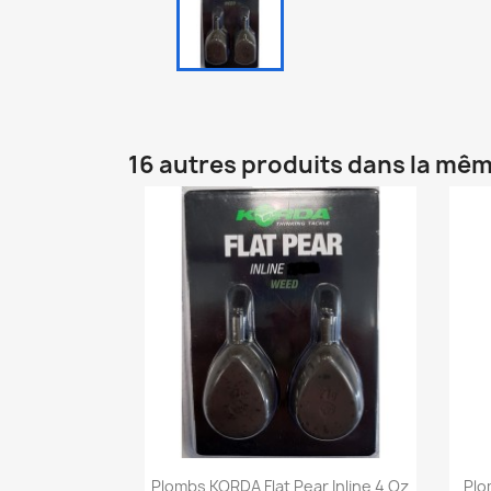
16 autres produits dans la mêm
Aperçu rapide

Plombs KORDA Flat Pear Inline 4 Oz
Plo