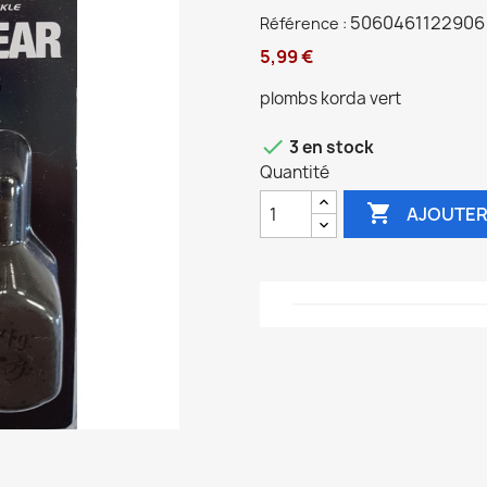
5060461122906
Référence :
5,99 €
plombs korda vert

3 en stock
Quantité

AJOUTER