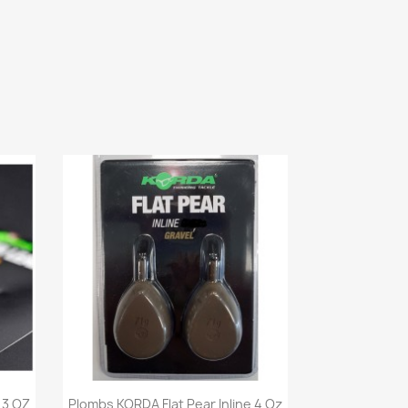
Aperçu rapide

 3 OZ
Plombs KORDA Flat Pear Inline 4 Oz