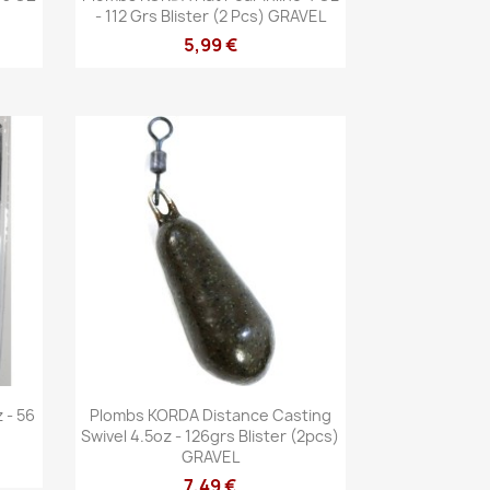
- 112 Grs Blister (2 Pcs) GRAVEL
5,99 €
Aperçu rapide

 - 56
Plombs KORDA Distance Casting
Swivel 4.5oz - 126grs Blister (2pcs)
GRAVEL
7,49 €