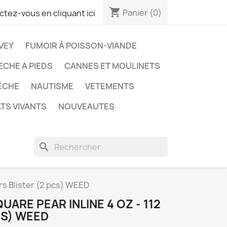
shopping_cart
Panier
(0)
tez-vous en cliquant ici
VEY
FUMOIR À POISSON-VIANDE
ECHE A PIEDS
CANNES ET MOULINETS
ÊCHE
NAUTISME
VETEMENTS
TS VIVANTS
NOUVEAUTES
search
rs Blister (2 pcs) WEED
ARE PEAR INLINE 4 OZ - 112
CS) WEED