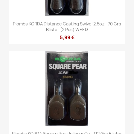
Plombs KORDA Distance Casting Swivel 2.5oz - 70 Grs
Blister (2 Pcs) WEED
5,99 €
Plombs KORDA Square Pear Inline 4 Oz - 112 Grs Blister