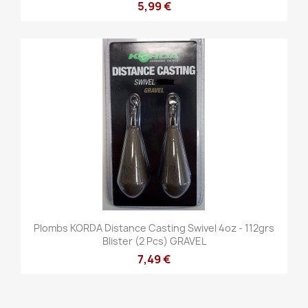
5,99 €
Plombs KORDA Distance Casting Swivel 4oz - 112grs
Blister (2 Pcs) GRAVEL
7,49 €