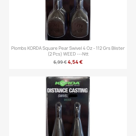
Plombs KORDA Square Pear Swivel 4 Oz - 112 Grs Blister
(2 Pcs) WEED ---ntt
4,54 €
6,99 €