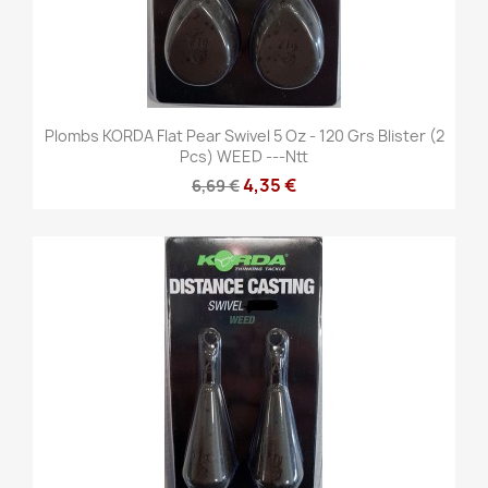
Plombs KORDA Flat Pear Swivel 5 Oz - 120 Grs Blister (2
Pcs) WEED ---ntt
4,35 €
6,69 €