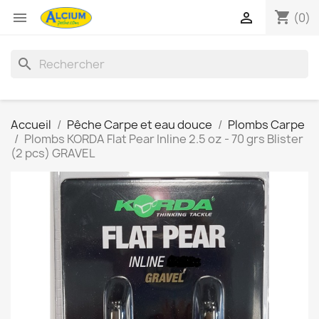
shopping_cart


(0)
search
Accueil
Pêche Carpe et eau douce
Plombs Carpe
Plombs KORDA Flat Pear Inline 2.5 oz - 70 grs Blister
(2 pcs) GRAVEL