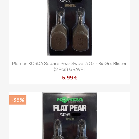
Plombs KORDA Square Pear Swivel 3 Oz - 84 Grs Blister
(2 Pcs) GRAVEL
5,99 €
-35%