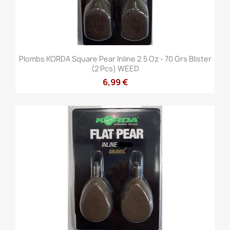
Plombs KORDA Square Pear Inline 2.5 Oz - 70 Grs Blister
(2 Pcs) WEED
6,99 €