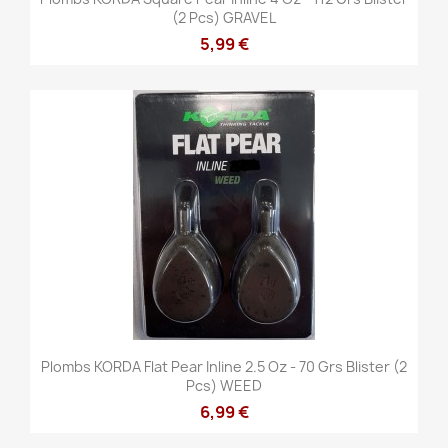
(2 Pcs) GRAVEL
5,99 €
Plombs KORDA Flat Pear Inline 2.5 Oz - 70 Grs Blister (2
Pcs) WEED
6,99 €