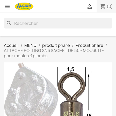
shopping_cart


(0)
search
Accueil
MENU
produit phare
Produit phare
ATTACHE ROLLING SN6 SACHET DE 50 - MOU3011 -
pour moules à plombs