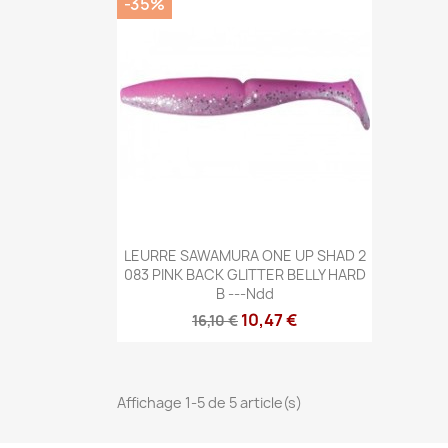
-35%
Aperçu rapide

LEURRE SAWAMURA ONE UP SHAD 2
083 PINK BACK GLITTER BELLY HARD
B ---ndd
10,47 €
16,10 €
Affichage 1-5 de 5 article(s)