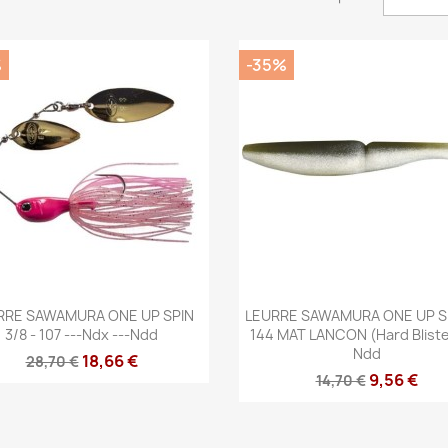
%
-35%
Aperçu rapide
Aperçu rapide


RRE SAWAMURA ONE UP SPIN
LEURRE SAWAMURA ONE UP S
3/8 - 107 ---ndx ---ndd
144 MAT LANCON (hard Blister
Ndd
18,66 €
28,70 €
9,56 €
14,70 €