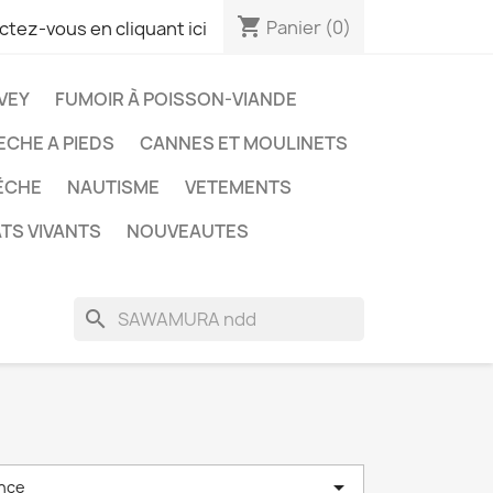
shopping_cart
Panier
(0)
tez-vous en cliquant ici
VEY
FUMOIR À POISSON-VIANDE
ECHE A PIEDS
CANNES ET MOULINETS
ÊCHE
NAUTISME
VETEMENTS
TS VIVANTS
NOUVEAUTES
search

nce