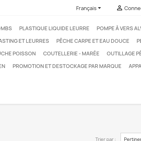


Français
Connec
OMBS
PLASTIQUE LIQUIDE LEURRE
POMPE À VERS AL
ASTING ET LEURRES
PÊCHE CARPE ET EAU DOUCE
P
UCHE POISSON
COUTELLERIE - MARÉE
OUTILLAGE P
EN
PROMOTION ET DESTOCKAGE PAR MARQUE
APPA
Trier par :
Pertine