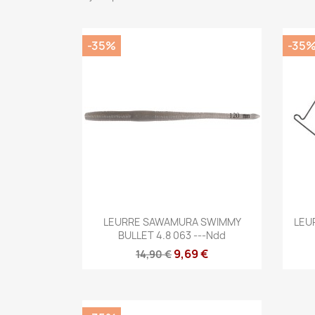
-35%
-35
Aperçu rapide

LEURRE SAWAMURA SWIMMY
LEU
BULLET 4.8 063 ---ndd
9,69 €
14,90 €