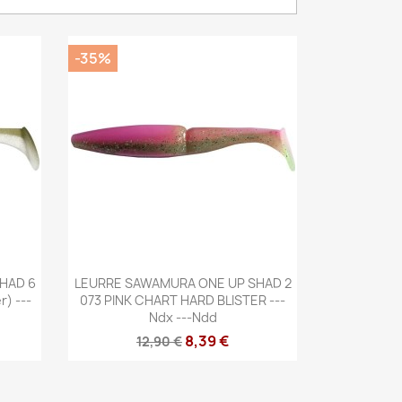
-35%
Aperçu rapide

HAD 6
LEURRE SAWAMURA ONE UP SHAD 2
) ---
073 PINK CHART HARD BLISTER ---
Ndx ---ndd
8,39 €
12,90 €