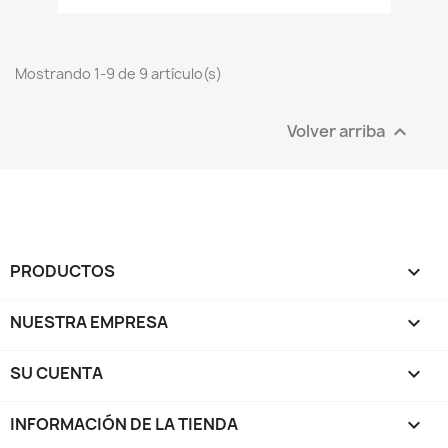
Mostrando 1-9 de 9 artículo(s)
Volver arriba

PRODUCTOS

NUESTRA EMPRESA

SU CUENTA

INFORMACIÓN DE LA TIENDA
keyboard_arrow_down