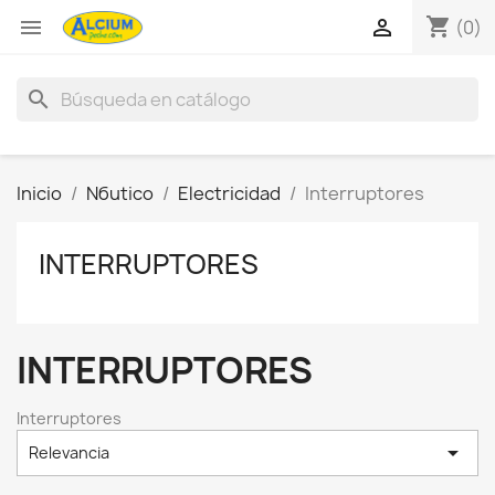
shopping_cart


(0)
search
Inicio
Nбutico
Electricidad
Interruptores
INTERRUPTORES
INTERRUPTORES
Interruptores

Relevancia