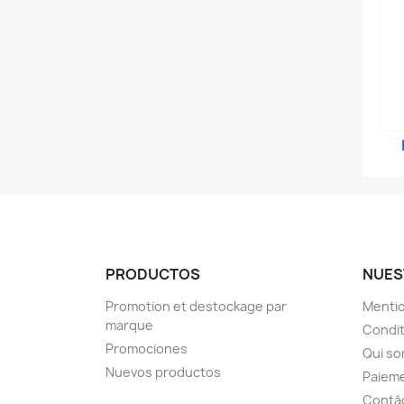
PRODUCTOS
NUES
Promotion et destockage par
Mentio
marque
Condit
Promociones
Qui s
Nuevos productos
Paieme
Contá