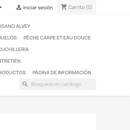
shopping_cart


Carrito
(0)
Iniciar sesión
USANO ALVEY
ÑUELOS
PÊCHE CARPE ET EAU DOUCE
CUCHILLERIA
ENTRETIEN
PRODUCTOS
PÁGINA DE INFORMACIÓN
search