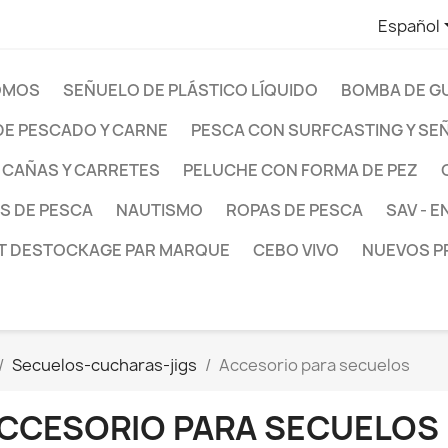
Español
OMOS
SEÑUELO DE PLÁSTICO LÍQUIDO
BOMBA DE G
E PESCADO Y CARNE
PESCA CON SURFCASTING Y SE
CAÑAS Y CARRETES
PELUCHE CON FORMA DE PEZ
S DE PESCA
NAUTISMO
ROPAS DE PESCA
SAV - 
T DESTOCKAGE PAR MARQUE
CEBO VIVO
NUEVOS 
Seсuelos-cucharas-jigs
Accesorio para seсuelos
CCESORIO PARA SEСUELOS