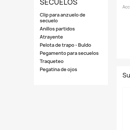
SEСUELOS
Acc
Clip para anzuelo de
seсuelo
Anillos partidos
Atrayente
Pelota de trapo - Buldo
Pegamento para seсuelos
Traqueteo
Pegatina de ojos
Su