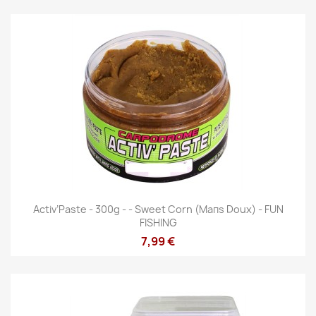
Activ’Paste - 300g - - Sweet Corn (Maпs Doux) - FUN
FISHING
7,99 €