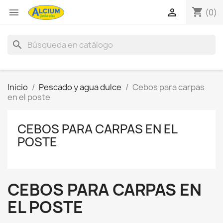
shopping_cart


(0)
search
Inicio
Pescado y agua dulce
Cebos para carpas
en el poste
CEBOS PARA CARPAS EN EL
POSTE
CEBOS PARA CARPAS EN
EL POSTE