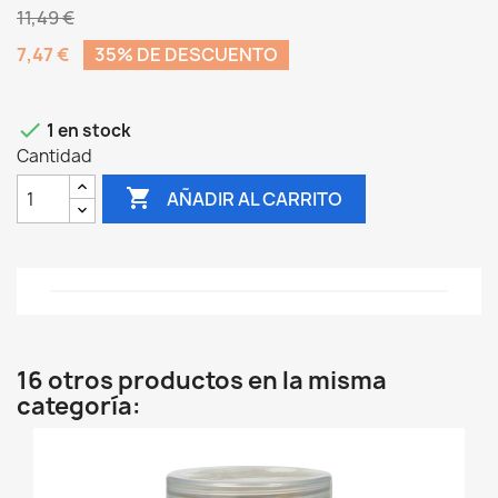
11,49 €
7,47 €
35% DE DESCUENTO

1 en stock
Cantidad

AÑADIR AL CARRITO
16 otros productos en la misma
categoría: