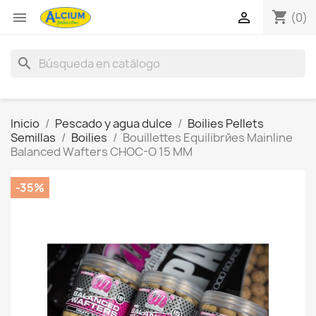
shopping_cart


(0)
search
Inicio
Pescado y agua dulce
Boilies Pellets
Semillas
Boilies
Bouillettes Equilibrйes Mainline
Balanced Wafters CHOC-O 15 MM
-35%