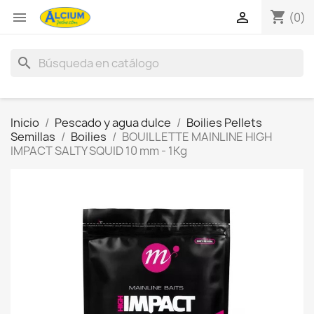
shopping_cart


(0)
search
Inicio
Pescado y agua dulce
Boilies Pellets
Semillas
Boilies
BOUILLETTE MAINLINE HIGH
IMPACT SALTY SQUID 10 mm - 1Kg