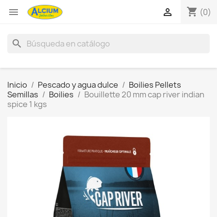
shopping_cart


(0)
search
Inicio
Pescado y agua dulce
Boilies Pellets
Semillas
Boilies
Bouillette 20 mm cap river indian
spice 1 kgs