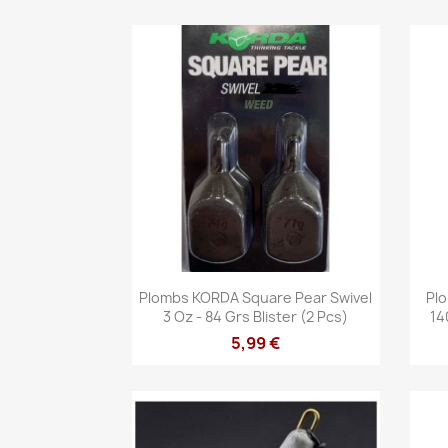
Vista rápida

Plombs KORDA Square Pear Swivel
Plo
3 Oz - 84 Grs Blister (2 Pcs)
14
5,99 €