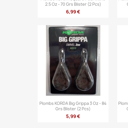
2.5 Oz - 70 Grs Blister (2 Pcs)
6,99 €
Vista rápida

Plombs KORDA Big Grippa 3 Oz - 84
Plom
Grs Blister (2 Pcs)
5,99 €