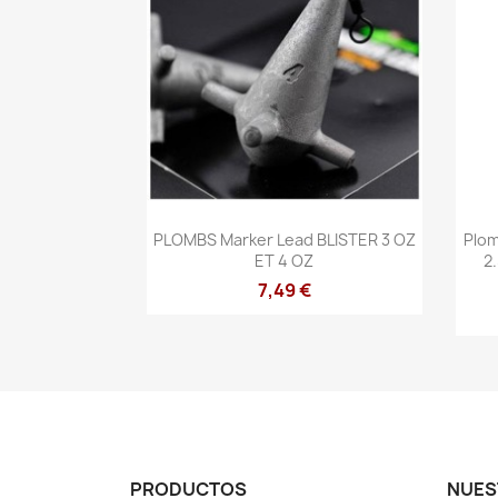
Vista rápida

PLOMBS Marker Lead BLISTER 3 OZ
Plom
ET 4 OZ
2.
7,49 €
PRODUCTOS
NUES