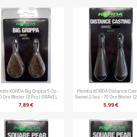
Vista rápida
Vista rápida


mbs KORDA Big Grippa 5 Oz -
Plombs KORDA Distance Cas
0 Grs Blister (2 Pcs) GRAVEL
Swivel 2.5oz - 70 Grs Blister (
7,89 €
5,99 €