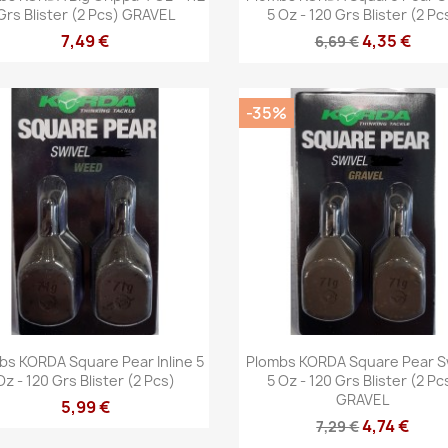
Grs Blister (2 Pcs) GRAVEL
5 Oz - 120 Grs Blister (2 Pc
7,49 €
4,35 €
6,69 €
-35%
Vista rápida
Vista rápida


bs KORDA Square Pear Inline 5
Plombs KORDA Square Pear S
Oz - 120 Grs Blister (2 Pcs)
5 Oz - 120 Grs Blister (2 Pc
GRAVEL
5,99 €
4,74 €
7,29 €