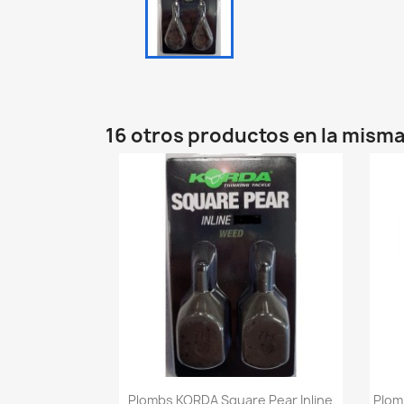
16 otros productos en la misma
Vista rápida

Plombs KORDA Square Pear Inline
Plom