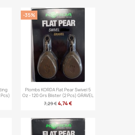
-35%
Vista rápida

ting
Plombs KORDA Flat Pear Swivel 5
2 Pcs)
Oz - 120 Grs Blister (2 Pcs) GRAVEL
4,74 €
7,29 €