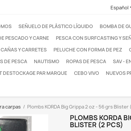
Español
OMOS
SEÑUELO DE PLÁSTICO LÍQUIDO
BOMBA DE G
E PESCADO Y CARNE
PESCA CON SURFCASTING Y SE
CAÑAS Y CARRETES
PELUCHE CON FORMA DE PEZ
S DE PESCA
NAUTISMO
ROPAS DE PESCA
SAV - 
T DESTOCKAGE PAR MARQUE
CEBO VIVO
NUEVOS 
ra carpas
Plombs KORDA Big Grippa 2 oz - 56 grs Blister 
PLOMBS KORDA BIG
BLISTER (2 PCS)