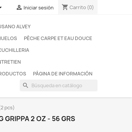
shopping_cart


Carrito
(0)
Iniciar sesión
USANO ALVEY
ÑUELOS
PÊCHE CARPE ET EAU DOUCE
CUCHILLERIA
ENTRETIEN
PRODUCTOS
PÁGINA DE INFORMACIÓN
search
(2 pcs)
 GRIPPA 2 OZ - 56 GRS