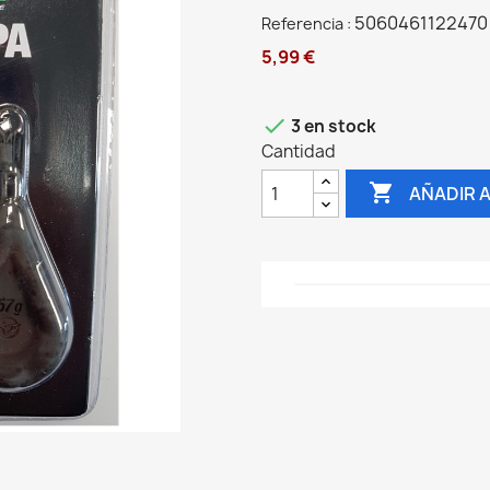
5060461122470
Referencia :
5,99 €

3 en stock
Cantidad

AÑADIR 