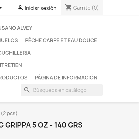
shopping_cart


Carrito
(0)
Iniciar sesión
USANO ALVEY
ÑUELOS
PÊCHE CARPE ET EAU DOUCE
CUCHILLERIA
ENTRETIEN
PRODUCTOS
PÁGINA DE INFORMACIÓN
search
 (2 pcs)
 GRIPPA 5 OZ - 140 GRS