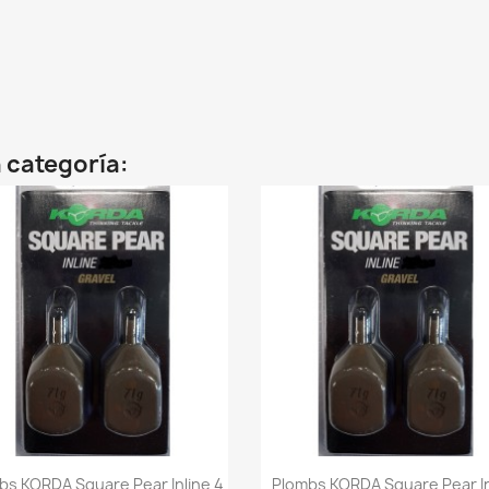
 categoría:
Vista rápida
Vista rápida


bs KORDA Square Pear Inline 4
Plombs KORDA Square Pear In