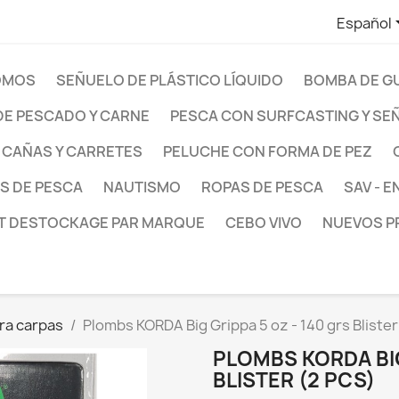
Español
OMOS
SEÑUELO DE PLÁSTICO LÍQUIDO
BOMBA DE G
E PESCADO Y CARNE
PESCA CON SURFCASTING Y SE
CAÑAS Y CARRETES
PELUCHE CON FORMA DE PEZ
S DE PESCA
NAUTISMO
ROPAS DE PESCA
SAV - 
T DESTOCKAGE PAR MARQUE
CEBO VIVO
NUEVOS 
ra carpas
Plombs KORDA Big Grippa 5 oz - 140 grs Blister
PLOMBS KORDA BIG
BLISTER (2 PCS)