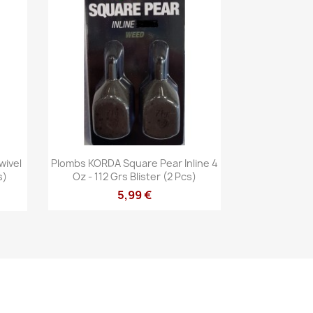
Vista rápida

wivel
Plombs KORDA Square Pear Inline 4
s)
Oz - 112 Grs Blister (2 Pcs)
5,99 €