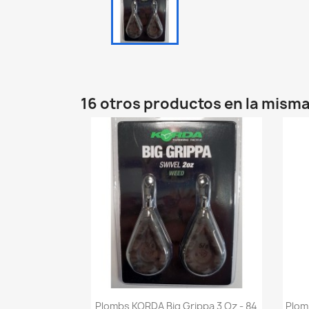
16 otros productos en la misma
Vista rápida

Plombs KORDA Big Grippa 3 Oz - 84
Plom