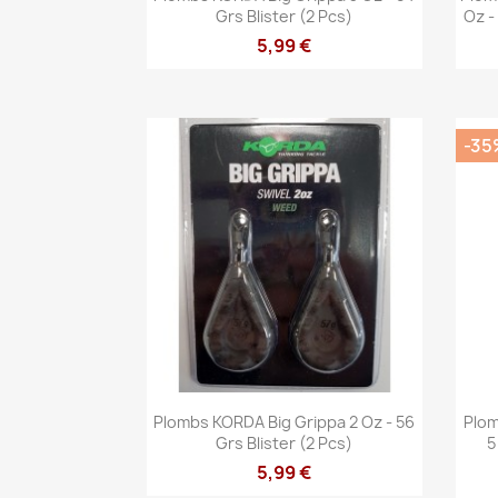
Grs Blister (2 Pcs)
Oz -
5,99 €
-35
Vista rápida

Plombs KORDA Big Grippa 2 Oz - 56
Plom
Grs Blister (2 Pcs)
5
5,99 €