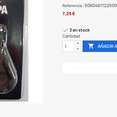
5060461122500
Referencia :
7,29 €

3 en stock
Cantidad

AÑADIR 