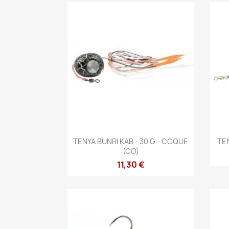
Vista rápida

TENYA BUNRI KAB - 30 G - COQUE
TE
(CO)
11,30 €