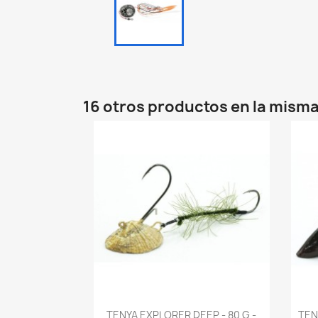
16 otros productos en la misma
Vista rápida

TENYA EXPLORER DEEP - 80 G -
TEN