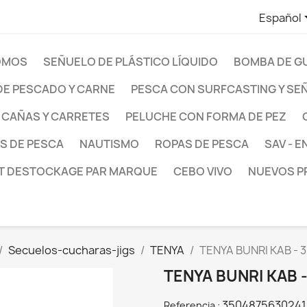
Español
OMOS
SEÑUELO DE PLÁSTICO LÍQUIDO
BOMBA DE G
E PESCADO Y CARNE
PESCA CON SURFCASTING Y SE
CAÑAS Y CARRETES
PELUCHE CON FORMA DE PEZ
S DE PESCA
NAUTISMO
ROPAS DE PESCA
SAV - 
T DESTOCKAGE PAR MARQUE
CEBO VIVO
NUEVOS 
Seсuelos-cucharas-jigs
TENYA
TENYA BUNRI KAB - 
TENYA BUNRI KAB -
3504875630241
Referencia :