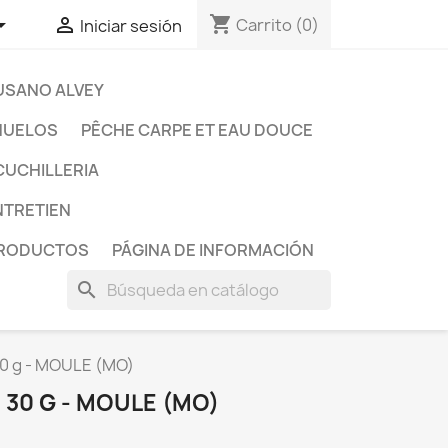
shopping_cart


Carrito
(0)
Iniciar sesión
USANO ALVEY
ÑUELOS
PÊCHE CARPE ET EAU DOUCE
CUCHILLERIA
ENTRETIEN
PRODUCTOS
PÁGINA DE INFORMACIÓN
search
30 g - MOULE (MO)
 30 G - MOULE (MO)