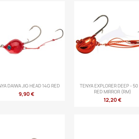
Vista rápida
Vista rápida


NYA DAIWA JIG HEAD 14G RED
TENYA EXPLORER DEEP - 50 
RED MIRROR (RM)
9,90 €
12,20 €