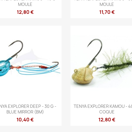
MOULE
MOULE
12,80 €
11,70 €
Vista rápida
Vista rápida


NYA EXPLORER DEEP - 30 G -
TENYA EXPLORER KAMOU - 40
BLUE MIRROR (BM)
COQUE
10,40 €
12,80 €