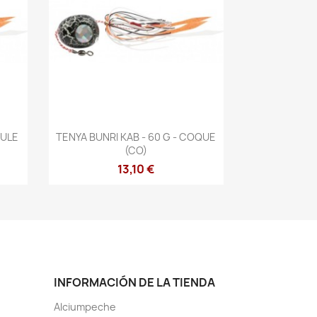
Vista rápida

OULE
TENYA BUNRI KAB - 60 G - COQUE
(CO)
13,10 €
INFORMACIÓN DE LA TIENDA
Alciumpeche