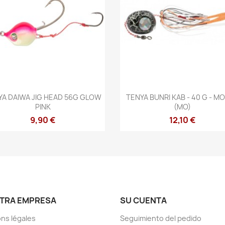
Vista rápida
Vista rápida


YA DAIWA JIG HEAD 56G GLOW
TENYA BUNRI KAB - 40 G - M
PINK
(MO)
9,90 €
12,10 €
TRA EMPRESA
SU CUENTA
ns légales
Seguimiento del pedido