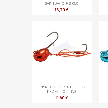
SAINT JACQUES (SJ)
15,30 €
Vista rápida

TENYA EXPLORER DEEP - 40 G -
TE
RED MIRROR (RM)
11,80 €