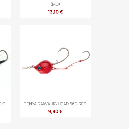
(MO)
13,10 €
Vista rápida

 G -
TENYA DAIWA JIG HEAD 56G RED
9,90 €