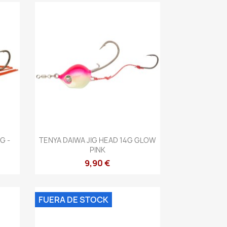
Vista rápida

G -
TENYA DAIWA JIG HEAD 14G GLOW
PINK
9,90 €
FUERA DE STOCK