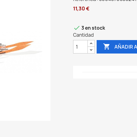
11,30 €

3 en stock
Cantidad

AÑADIR 