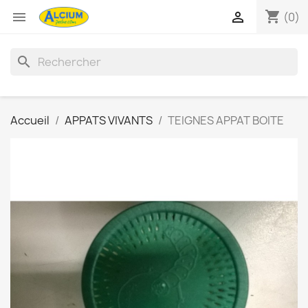
shopping_cart


(0)
search
Accueil
APPATS VIVANTS
TEIGNES APPAT BOITE