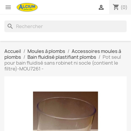
shopping_cart


(0)
search
Accueil
Moules à plombs
Accessoires moules à
plombs
Bain fluidisé plastifiant plombs
Pot seul
pour bain fluidisé sans robinet ni socle (contient le
filtre)-MOU7261 -