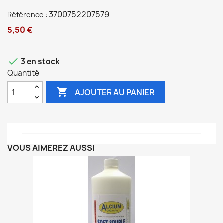
3700752207579
Référence :
5,50 €

3 en stock
Quantité

AJOUTER AU PANIER
VOUS AIMEREZ AUSSI