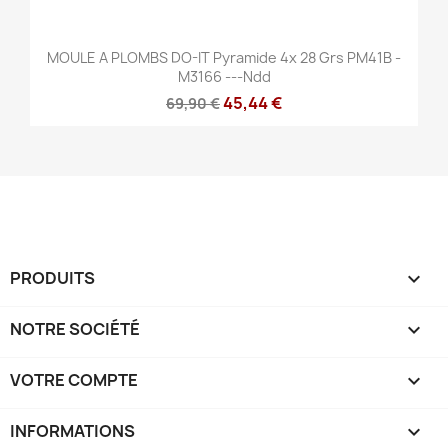
MOULE A PLOMBS DO-IT Pyramide 4x 28 Grs PM41B -
M3166 ---ndd
45,44 €
69,90 €
PRODUITS

NOTRE SOCIÉTÉ

VOTRE COMPTE

INFORMATIONS
keyboard_arrow_down