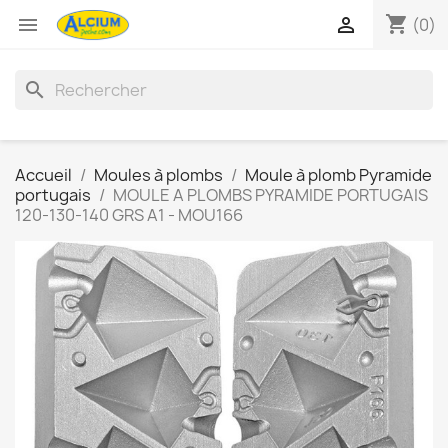
shopping_cart


(0)
search
Accueil
Moules à plombs
Moule à plomb Pyramide
portugais
MOULE A PLOMBS PYRAMIDE PORTUGAIS
120-130-140 GRS A1 - MOU166