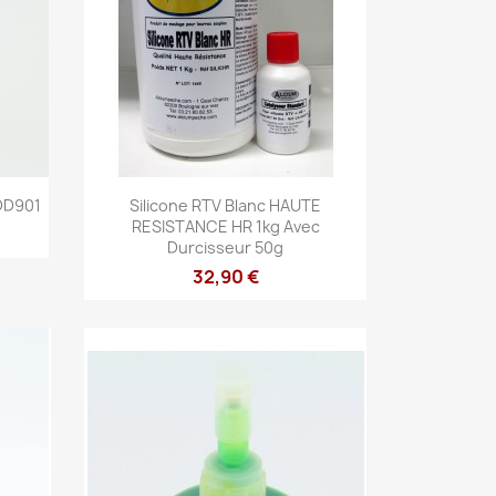
Aperçu rapide

ADD901
Silicone RTV Blanc HAUTE
RESISTANCE HR 1kg Avec
Durcisseur 50g
32,90 €