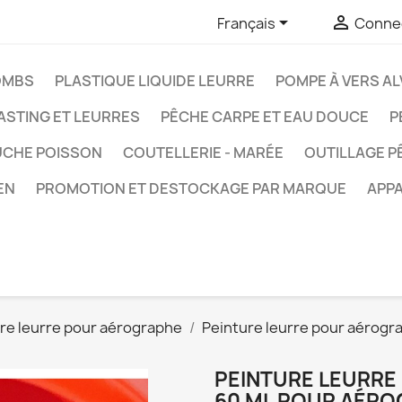


Français
Connec
OMBS
PLASTIQUE LIQUIDE LEURRE
POMPE À VERS AL
ASTING ET LEURRES
PÊCHE CARPE ET EAU DOUCE
P
UCHE POISSON
COUTELLERIE - MARÉE
OUTILLAGE P
EN
PROMOTION ET DESTOCKAGE PAR MARQUE
APPA
re leurre pour aérographe
Peinture leurre pour aérogr
PEINTURE LEURRE
60 ML POUR AÉRO