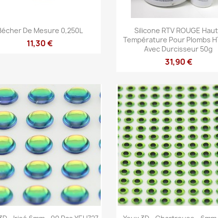
Aperçu rapide
Aperçu rapide


Bécher De Mesure 0,250L
Silicone RTV ROUGE Hau
Température Pour Plombs H
11,30 €
Avec Durcisseur 50g
31,90 €
Aperçu rapide
Aperçu rapide

