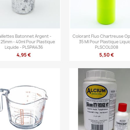
Aperçu rapide
Aperçu rapide


illettes Batonnet Argent -
Colorant Fluo Chartreuse O
,25mm - 40ml Pour Plastique
35 Ml Pour Plastique Liqui
Liquide - PLSPAI436
PLSCOL008
4,95 €
5,50 €