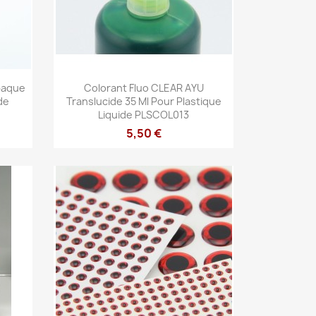
Aperçu rapide

paque
Colorant Fluo CLEAR AYU
de
Translucide 35 Ml Pour Plastique
Liquide PLSCOL013
5,50 €