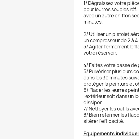
1/ Dégraissez votre pièc
pour leurres souples réf:
avec un autre chiffon se
minutes.
2/ Utiliser un pistolet a
un compresseur de 2 à 4 B
3/ Agiter fermement le f
votre réservoir.
4/ Faites votre passe de 
5/ Pulvériser plusieurs 
dans les 30 minutes suiv
protéger la peinture et ob
6/ Placer les leurres peints
l’extérieur soit dans un l
dissiper.
7/ Nettoyer les outils av
8/ Bien refermer les flac
altérer l’efficacité.
Equipements individuel