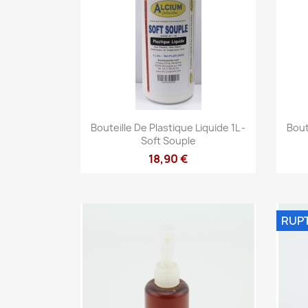
Aperçu rapide

Bouteille De Plastique Liquide 1L -
Bout
Soft Souple
18,90 €
RUP