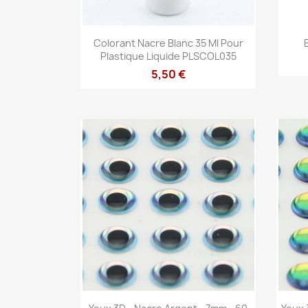
Aperçu rapide

Colorant Nacre Blanc 35 Ml Pour
Plastique Liquide PLSCOL035
5,50 €
Aperçu rapide
