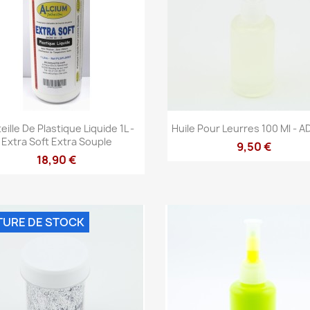
Aperçu rapide
Aperçu rapide


eille De Plastique Liquide 1L -
Huile Pour Leurres 100 Ml - 
Extra Soft Extra Souple
9,50 €
18,90 €
TURE DE STOCK