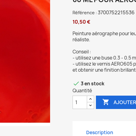
3700752215536
Référence :
10,50 €
Peinture aérographe pour leur
réaliste.
Conseil :
- utilisez une buse 0.3 - 0.5
- utilisez le vernis AERO605 
et obtenir une finition brillan

3 en stock
Quantité

AJOUTER
Description