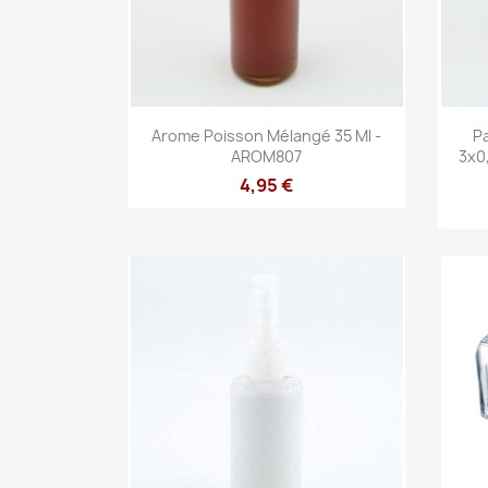
Aperçu rapide

Arome Poisson Mélangé 35 Ml -
Pa
AROM807
3x0
4,95 €