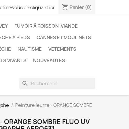
shopping_cart
Panier
(0)
tez-vous en cliquant ici
VEY
FUMOIR À POISSON-VIANDE
ECHE A PIEDS
CANNES ET MOULINETS
ÊCHE
NAUTISME
VETEMENTS
TS VIVANTS
NOUVEAUTES
search
aphe
Peinture leurre - ORANGE SOMBRE
 - ORANGE SOMBRE FLUO UV
GRAPHE AERO631