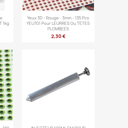
Aperçu rapide

te
Yeux 3D - Rouge - 3mm - 135 Pcs
T 1kg
YEU701 Pour LEURRES Ou TETES
PLOMBEES
2,30 €
Aperçu rapide
