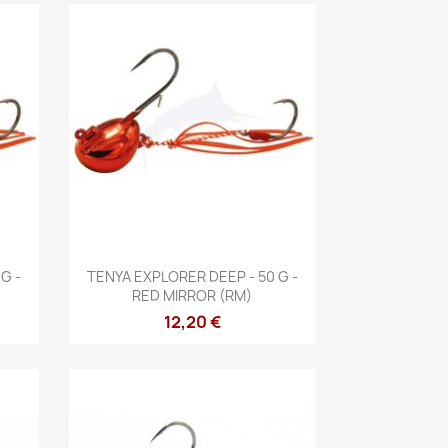
Aperçu rapide

G -
TENYA EXPLORER DEEP - 50 G -
RED MIRROR (RM)
12,20 €