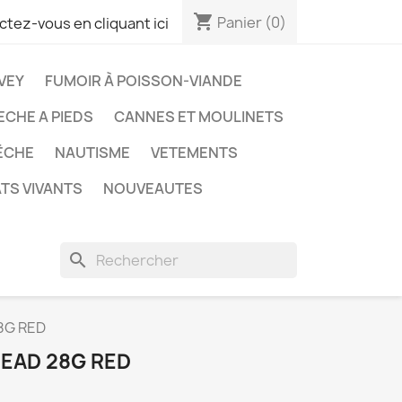
shopping_cart
Panier
(0)
tez-vous en cliquant ici
VEY
FUMOIR À POISSON-VIANDE
ECHE A PIEDS
CANNES ET MOULINETS
ÊCHE
NAUTISME
VETEMENTS
TS VIVANTS
NOUVEAUTES
search
8G RED
HEAD 28G RED