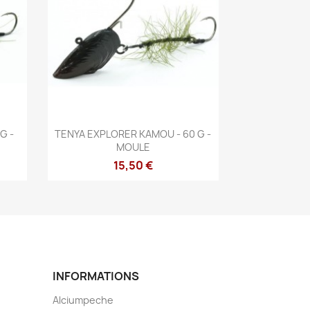
Aperçu rapide

G -
TENYA EXPLORER KAMOU - 60 G -
MOULE
15,50 €
INFORMATIONS
Alciumpeche