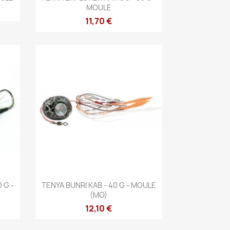
MOULE
11,70 €
Aperçu rapide

 G -
TENYA BUNRI KAB - 40 G - MOULE
(MO)
12,10 €