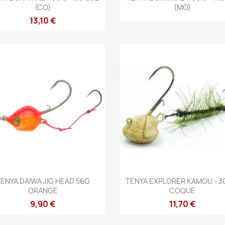
(CO)
(MO)
13,10 €
Aperçu rapide
Aperçu rapide


ENYA DAIWA JIG HEAD 56G
TENYA EXPLORER KAMOU - 30
ORANGE
COQUE
9,90 €
11,70 €