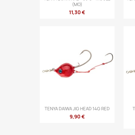
(MO)
11,30 €
Aperçu rapide

TENYA DAIWA JIG HEAD 14G RED
T
9,90 €