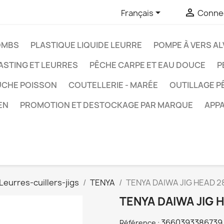


Français
Connec
OMBS
PLASTIQUE LIQUIDE LEURRE
POMPE À VERS AL
ASTING ET LEURRES
PÊCHE CARPE ET EAU DOUCE
P
UCHE POISSON
COUTELLERIE - MARÉE
OUTILLAGE P
EN
PROMOTION ET DESTOCKAGE PAR MARQUE
APPA
Leurres-cuillers-jigs
TENYA
TENYA DAIWA JIG HEAD 2
TENYA DAIWA JIG 
3660393386739
Référence :