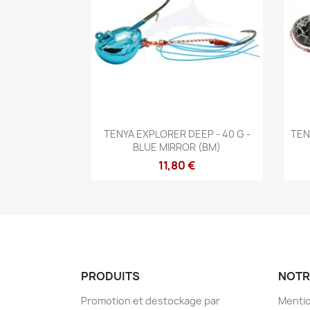
Aperçu rapide

TENYA EXPLORER DEEP - 40 G -
TEN
BLUE MIRROR (BM)
11,80 €
PRODUITS
NOTR
Promotion et destockage par
Mentio