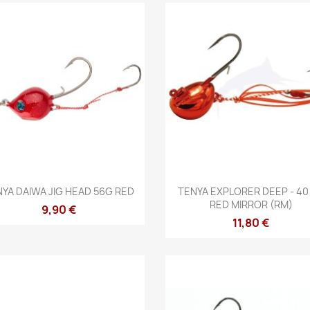
Aperçu rapide
Aperçu rapide


YA DAIWA JIG HEAD 56G RED
TENYA EXPLORER DEEP - 40 
RED MIRROR (RM)
9,90 €
11,80 €