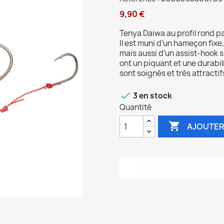
9,90 €
Tenya Daiwa au profil rond pa
Il est muni d’un hameçon fixe
mais aussi d’un assist-hook
ont un piquant et une durabili
sont soignés et très attractif

3 en stock
Quantité

AJOUTER