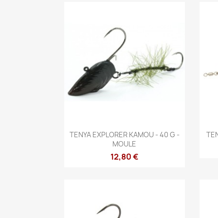
Aperçu rapide

TENYA EXPLORER KAMOU - 40 G -
TEN
MOULE
12,80 €