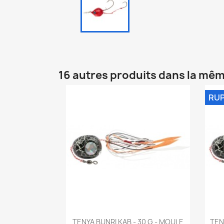
16 autres produits dans la mêm
RUP
Aperçu rapide

TENYA BUNRI KAB - 30 G - MOULE
TEN