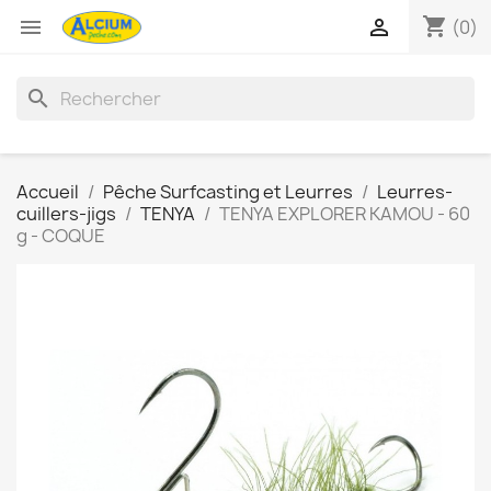
shopping_cart


(0)
search
Accueil
Pêche Surfcasting et Leurres
Leurres-
cuillers-jigs
TENYA
TENYA EXPLORER KAMOU - 60
g - COQUE