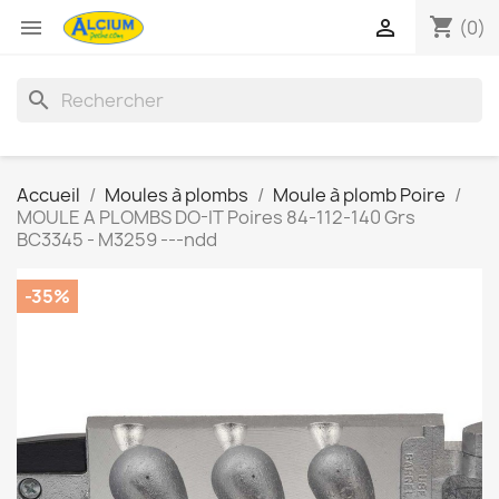
shopping_cart


(0)
search
Accueil
Moules à plombs
Moule à plomb Poire
MOULE A PLOMBS DO-IT Poires 84-112-140 Grs
BC3345 - M3259 ---ndd
-35%