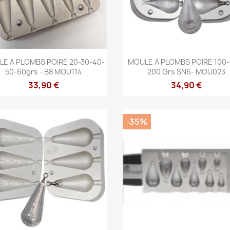
Aperçu rapide
Aperçu rapide


E A PLOMBS POIRE 20-30-40-
MOULE A PLOMBS POIRE 100-
50-60grs - B8 MOU114
200 Grs SN6- MOU023
33,90 €
34,90 €
-35%