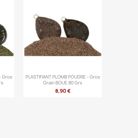
Aperçu rapide

- Gros
PLASTIFIANT PLOMB POUDRE - Gros
rs
Grain BOUE 80 Grs
8,90 €