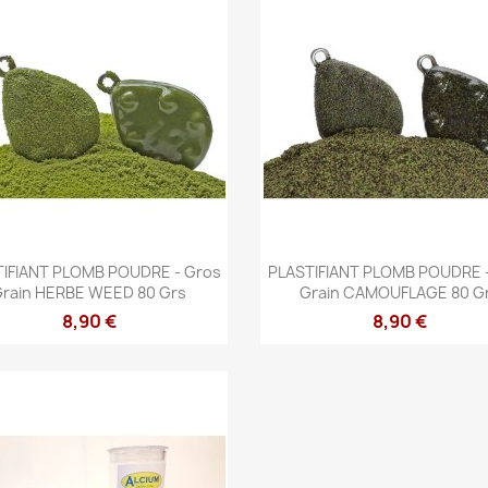
Aperçu rapide
Aperçu rapide


IFIANT PLOMB POUDRE - Gros
PLASTIFIANT PLOMB POUDRE 
rain HERBE WEED 80 Grs
Grain CAMOUFLAGE 80 G
8,90 €
8,90 €