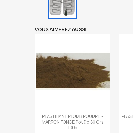
VOUS AIMEREZ AUSSI
Aperçu rapide

PLASTIFIANT PLOMB POUDRE -
PLAST
MARRON FONCE Pot De 80 Grs
-100ml