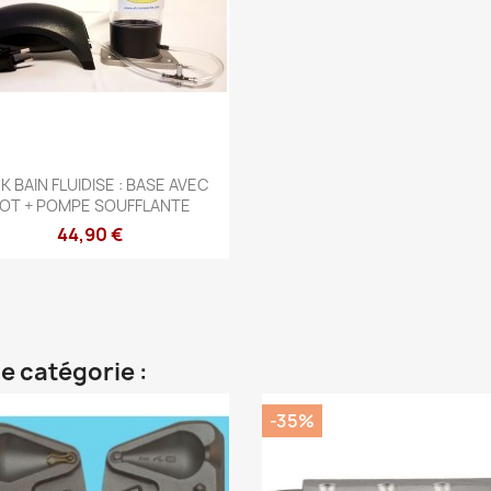
Aperçu rapide

K BAIN FLUIDISE : BASE AVEC
OT + POMPE SOUFFLANTE
44,90 €
e catégorie :
-35%