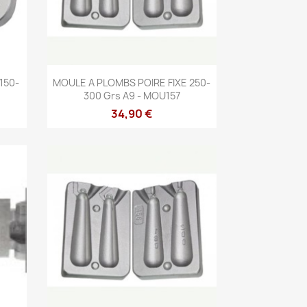
Aperçu rapide

150-
MOULE A PLOMBS POIRE FIXE 250-
300 Grs A9 - MOU157
34,90 €