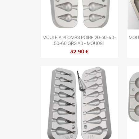
Aperçu rapide

MOULE A PLOMBS POIRE 20-30-40-
MOUL
50-60 GRS A0 - MOU091
32,90 €