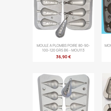
Aperçu rapide

MOULE A PLOMBS POIRE 80-90-
MOU
100-120 GRS B6 - MOU113
36,90 €