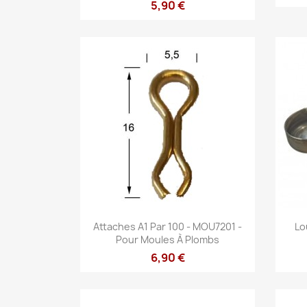
5,90 €
Aperçu rapide

Attaches A1 Par 100 - MOU7201 -
Lo
Pour Moules À Plombs
6,90 €