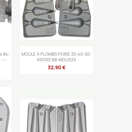
Aperçu rapide

s 84-
MOULE A PLOMBS POIRE 30-40-50-
---
60GRS B8-MOU029
32,90 €