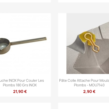
Aperçu rapide
Aperçu rapide


uche INOX Pour Couler Les
Pâte Colle Attache Pour Moul
Plombs 180 Grs INOX
Plombs - MOU7140
21,90 €
2,90 €