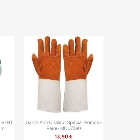
Aperçu rapide

- VERT
Gants Anti Chaleur Spécial Plombs -
0ml
Paire- MOU7390
13,90 €