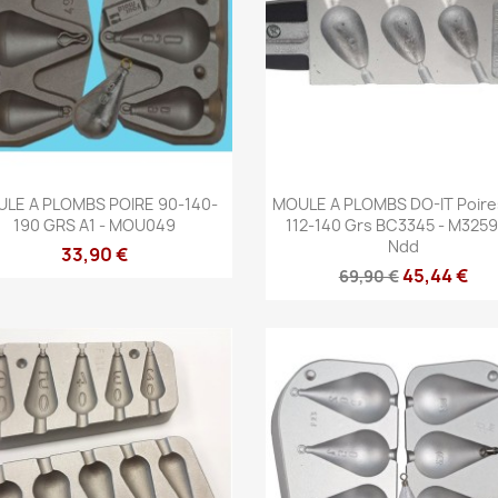
Aperçu rapide
Aperçu rapide


LE A PLOMBS POIRE 90-140-
MOULE A PLOMBS DO-IT Poire
190 GRS A1 - MOU049
112-140 Grs BC3345 - M3259 
Ndd
33,90 €
45,44 €
69,90 €