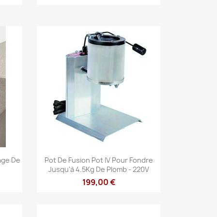
Aperçu rapide

age De
Pot De Fusion Pot IV Pour Fondre
Jusqu'à 4.5Kg De Plomb - 220V
199,00 €