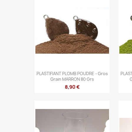
Aperçu rapide

PLASTIFIANT PLOMB POUDRE - Gros
PLAST
Grain MARRON 80 Grs
G
8,90 €