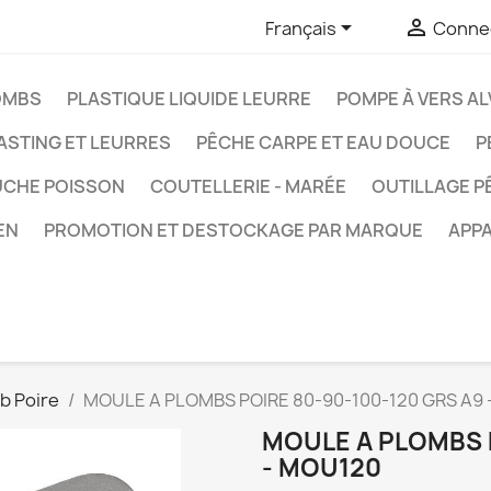


Français
Connec
OMBS
PLASTIQUE LIQUIDE LEURRE
POMPE À VERS AL
ASTING ET LEURRES
PÊCHE CARPE ET EAU DOUCE
P
UCHE POISSON
COUTELLERIE - MARÉE
OUTILLAGE P
EN
PROMOTION ET DESTOCKAGE PAR MARQUE
APPA
b Poire
MOULE A PLOMBS POIRE 80-90-100-120 GRS A9
MOULE A PLOMBS P
- MOU120