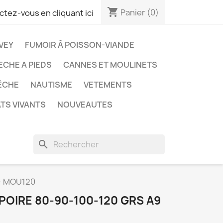
shopping_cart
Panier
(0)
tez-vous en cliquant ici
VEY
FUMOIR À POISSON-VIANDE
ECHE A PIEDS
CANNES ET MOULINETS
ÊCHE
NAUTISME
VETEMENTS
TS VIVANTS
NOUVEAUTES
search
 - MOU120
OIRE 80-90-100-120 GRS A9