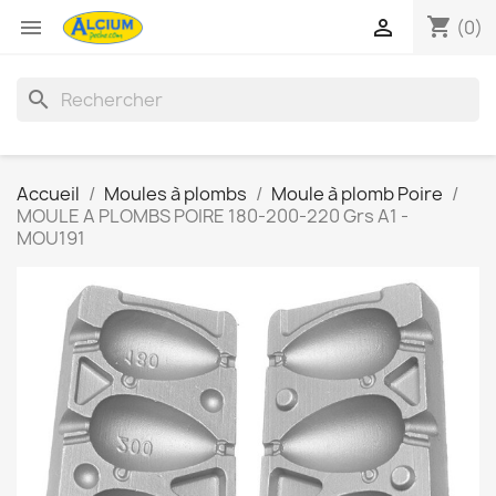
shopping_cart


(0)
search
Accueil
Moules à plombs
Moule à plomb Poire
MOULE A PLOMBS POIRE 180-200-220 Grs A1 -
MOU191